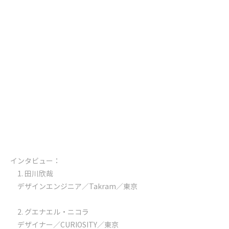
インタビュー：
1. 田川欣哉
デザインエンジニア／Takram／東京
2. グエナエル・ニコラ
デザイナー／CURIOSITY／東京