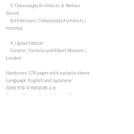
3. Tabanlıoğlu Architects ＆ Melkan
Gürsel
Architecture / Tabanlıoğlu Architects /
Istanbul
4. Ligaya Salazar
Curator / Victoria and Albert Museum /
London
Hardcover: 178 pages with a plastic sleeve
Language: English and Japanese
ISBN:
978-4-9903549-1-6
Product Dimensions: 31.1cm x 23cm x
2cm